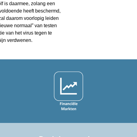
olf is daarmee, zolang een 
voldoende heeft beschermd, 
zal daarom voorlopig leiden 
ieuwe normaal” van testen 
e van het virus tegen te 
rmijn verdwenen.