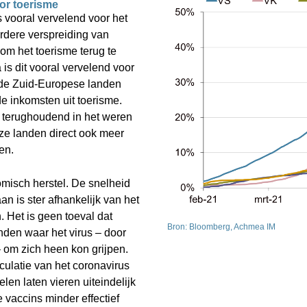
or toerisme 
vooral vervelend voor het 
erdere verspreiding van 
m het toerisme terug te 
s dit vooral vervelend voor 
de Zuid-Europese landen 
e inkomsten uit toerisme. 
 terughoudend in het weren 
ze landen direct ook meer 
en.
misch herstel. De snelheid 
 is ster afhankelijk van het 
Het is geen toeval dat 
Bron: Bloomberg, Achmea IM
nden waar het virus – door 
om zich heen kon grijpen. 
culatie van het coronavirus 
en laten vieren uiteindelijk 
 vaccins minder effectief 