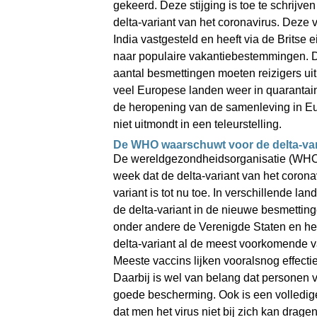
gekeerd. Deze stijging is toe te schrijven
delta-variant van het coronavirus. Deze var
India vastgesteld en heeft via de Britse 
naar populaire vakantiebestemmingen. Do
aantal besmettingen moeten reizigers uit 
veel Europese landen weer in quarantaine
de heropening van de samenleving in Eur
niet uitmondt in een teleurstelling.
De WHO waarschuwt voor de delta-var
De wereldgezondheidsorganisatie (WHO
week dat de delta-variant van het corona
variant is tot nu toe. In verschillende la
de delta-variant in de nieuwe besmettinge
onder andere de Verenigde Staten en het 
delta-variant al de meest voorkomende va
Meeste vaccins lijken vooralsnog effectief
Daarbij is wel van belang dat personen vo
goede bescherming. Ook is een volledige
dat men het virus niet bij zich kan dragen.