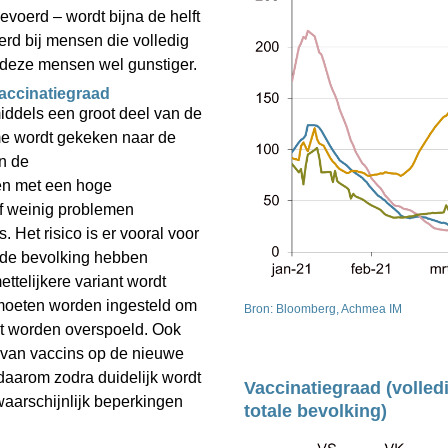
voerd – wordt bijna de helft 
d bij mensen die volledig 
ij deze mensen wel gunstiger.
vaccinatiegraad
dels een groot deel van de 
e wordt gekeken naar de 
n de 
n met een hoge 
f weinig problemen 
Het risico is er vooral voor 
n de bevolking hebben 
telijkere variant wordt 
oeten worden ingesteld om 
Bron: Bloomberg, Achmea IM
et worden overspoeld. Ook 
ct van vaccins op de nieuwe 
daarom zodra duidelijk wordt 
Vaccinatiegraad (volled
waarschijnlijk beperkingen 
totale bevolking)
 