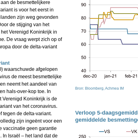
 aan de besmettelijkere 
iant is voor het eerst in 
eilanden zijn weg gevonden 
or de stijging van het 
het Verenigd Koninkrijk in 
. De vraag werpt zich op of 
opa door de delta-variant 
iant
) waarschuwde afgelopen 
virus de meest besmettelijke 
nden neemt het aandeel van 
Bron: Bloomberg, Achmea IM
n hals-over-kop toe. In 
Verenigd Koninkrijk is de 
riant van het coronavirus. 
Verloop 5-daagsgemidde
 tegen de delta-variant. 
gemiddelde besmetting
lledig zijn ingeënt voor een 
 vaccinatie geen garantie 
 In Israël – het land dat de 