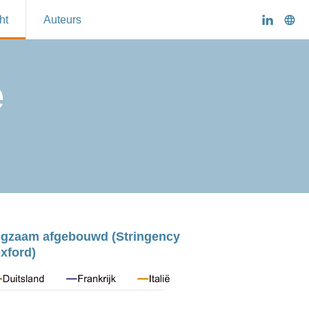
ht
Auteurs
e
ngzaam afgebouwd (Stringency 
Oxford)