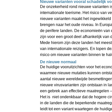
Nieuwe varianten vooral schadelijk vo
De onzekerheid rond nieuwe varianten is 
internationale toerisme. Het risico van v
nieuwe varianten maakt het ingewikkeld o
brengen naar het oude niveau. In Europa i
de perifere landen. De economieën van 
zijn voor een groot deel afhankelijk van d
Mede hierom zijn deze landen het meest
van internationale reizigers. En lopen de
risico om nieuwe varianten binnen te hal
De nieuwe normaal 
De huidige vooruitzichten voor het econo
waarmee nieuwe mutaties kunnen ontstaan
aantal nieuwe wereldwijde besmettingen. 
nieuwe virusvarianten zijn ontstaan in la
een gebrek aan effectieve maatregelen – 
Het is  niet ondenkbaar dat de hogere cir
in de landen die de beperkende maatregel
leidt tot een variant waartegen de huidige