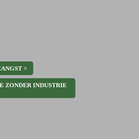
De afgelop
macrobeel
veerkracht
van de Str
de financië
de hoop he
In de ‘Ver
energietra
EANGST >
gas uit in
terugkrijg
 ZONDER INDUSTRIE 
vooral een